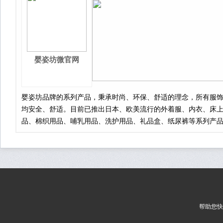
婴姿坊微官网
婴姿坊品牌的系列产品，秉承时尚、环保、舒适的理念，所有服
均安全、舒适。目前已推出日本、欧美流行的外着服、内衣、床
品、棉织用品、哺乳用品、洗护用品、礼品盒、纸尿裤等系列产
余种，数百家婴姿坊专柜、专卖店遍布全国各地，塑造了婴姿坊
时尚的品牌形象，奠定了婴姿坊品牌引领行业的地位。
帮助您快