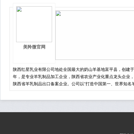
亲和度，更多的是对婴幼儿食品行业属性的把握。
美羚微官网
陕西红星乳业有限公司地处全国最大的奶山羊基地富平县，创建于1
年，是专业羊乳制品加工企业，陕西省农业产业化重点龙头企业
陕西省羊乳制品出口备案企业。公司以“打造中国第一、世界知名
品牌”为目标，全产业链经营，国内首创“适度规模养殖，机械化挤
冷链贮运，奶款直付”源头质量控制红星模式，日加工鲜奶600吨
儿乳粉生产线。