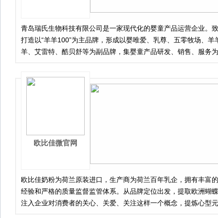
青岛瑞氏生物科技有限公司是一家现代化的婴童产品运营企业。
打造以“羊羊100”为主品牌，形成以婴唯爱、乳尊、五零牧场、羊
羊、艾雷特、酷贝舒等为副品牌，集婴童产品研发、销售、服务
的专业企业集群。
欧比佳微官网
欧比佳奶粉为荷兰原装进口，生产商为荷兰百年乳企，拥有丰富
经验和严格的质量监督监管体系。从品牌定位出发，提取欧洲蝴
注入企业对消费者的关心、关爱、关注这样一个概念，提炼心型
蝴蝶元素相互融合，表现手法多采用圆弧度修饰，增加标识对消