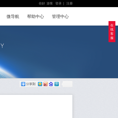
你好
游客
登录
|
注册
微导航
帮助中心
管理中心
在
线
客
服