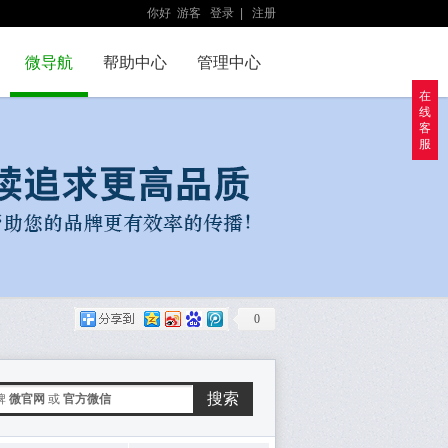
你好
游客
登录
|
注册
微导航
帮助中心
管理中心
在
线
客
服
0
搜索
牌
微官网
或
官方微信