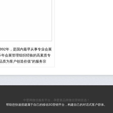
992年，是国内最早从事专业会展
多年会展管理组织经验的高素质专
品质为客户创造价值”的服务宗
功策划和组织了40多个极具影响
国际陶瓷工业展览会、中国国际中
览会、全国书法篆刻作品展览、中
器展览会、中国国际洗染业展览会
中婴网微信服务平台，孕婴童品牌微信营销首选！
帮助您快速搭建属于自己的移动3G营销平台，构建自己的对话式客户群体。