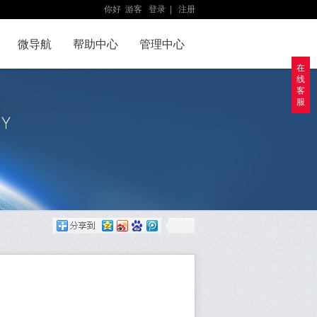
你好
游客
登录
|
注册
微导航
帮助中心
管理中心
在
线
客
服